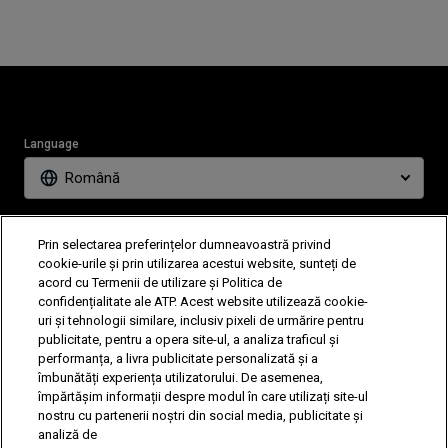
Language
Română
News
Partners
Prin selectarea preferințelor dumneavoastră privind
Tickets
Video
cookie-urile și prin utilizarea acestui website, sunteți de
acord cu Termenii de utilizare și Politica de
confidențialitate ale ATP. Acest website utilizează cookie-
uri și tehnologii similare, inclusiv pixeli de urmărire pentru
Follow Tiriac Open
publicitate, pentru a opera site-ul, a analiza traficul și
performanța, a livra publicitate personalizată și a
îmbunătăți experiența utilizatorului. De asemenea,
împărtășim informații despre modul în care utilizați site-ul
nostru cu partenerii noștri din social media, publicitate și
analiză de