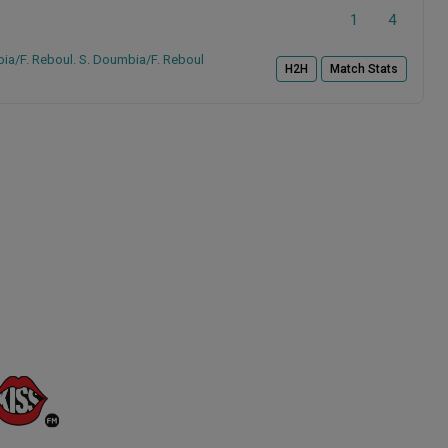
1
4
a/F. Reboul. S. Doumbia/F. Reboul
H2H
Match Stats