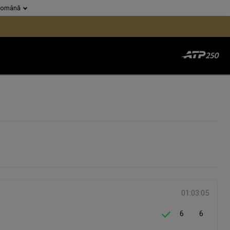
Română
01:03:05
6
6