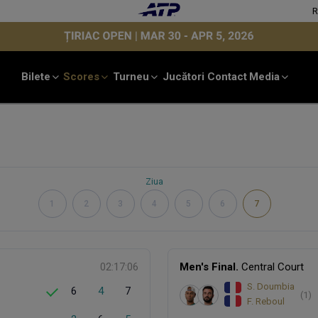
Bilete
Scores
Turneu
Jucători
Contact
Media
Ziua
1
2
3
4
5
6
7
02:17:06
Men's Final.
Central Court
S. Doumbia
6
4
7
(1)
F. Reboul