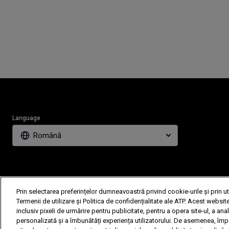
Language
Română
The players s
Players may withdraw
Prin selectarea preferințelor dumneavoastră privind cookie-urile și prin u
© 2021 ATP T
Termenii de utilizare și Politica de confidențialitate ale ATP. Acest website
inclusiv pixeli de urmărire pentru publicitate, pentru a opera site-ul, a anal
personalizată și a îmbunătăți experiența utilizatorului. De asemenea, împă