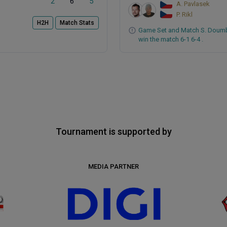
2
6
5
A. Pavlasek
P. Rikl
H2H
Match Stats
Game Set and Match S. Doumbi
win the match 6-1 6-4 .
Tournament is supported by
MEDIA PARTNER