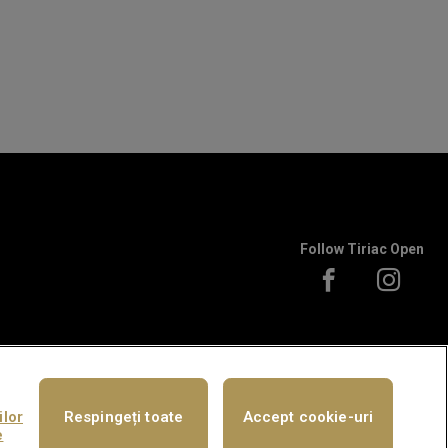
Follow Tiriac Open
 to ATP rules.
s and ATP tournament.
țe cookie-uri
ilor
Respingeți toate
Accept cookie-uri
e