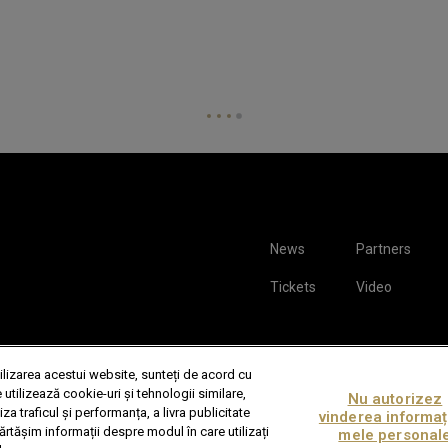
News
Partners
Tickets
Video
hown are for illustrative purposes only. Qualification and participation subject
 due to injury, illness or other grounds. Photographs courtesy of Getty Image
tilizarea acestui website, sunteți de acord cu
our, Inc.
Terms & Conditions
|
Politică de Confidențialitate
|
Cookies
|
Preferin
 utilizează cookie-uri și tehnologii similare,
Nu autorizez
iza traficul și performanța, a livra publicitate
vinderea informaț
rtășim informații despre modul în care utilizați
mele personal